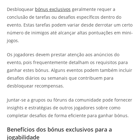
Desbloquear
bónus exclusivos
geralmente requer a
conclusão de tarefas ou desafios específicos dentro do
evento. Estas tarefas podem variar desde derrotar um certo
número de inimigos até alcançar altas pontuações em mini-
jogos.
Os jogadores devem prestar atenção aos anúncios do
evento, pois frequentemente detalham os requisitos para
ganhar estes bónus. Alguns eventos podem também incluir
desafios diários ou semanais que contribuem para
desbloquear recompensas.
Juntar-se a grupos ou fóruns da comunidade pode fornecer
insights e estratégias de outros jogadores sobre como
completar desafios de forma eficiente para ganhar bónus.
Benefícios dos bónus exclusivos para a
jogabilidade