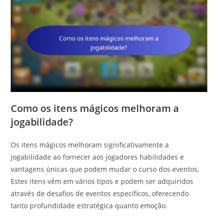
Como os itens mágicos melhoram a
jogabilidade?
Os itens mágicos melhoram significativamente a
jogabilidade ao fornecer aos jogadores habilidades e
vantagens únicas que podem mudar o curso dos eventos.
Estes itens vêm em vários tipos e podem ser adquiridos
através de desafios de eventos específicos, oferecendo
tanto profundidade estratégica quanto emoção.