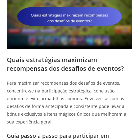
Quais estratégias maximizam
recompensas dos desafios de eventos?
Para maximizar recompensas dos desafios de eventos,
concentre-se na participação estratégica, conclusão
eficiente e evite armadilhas comuns. Envolver-se com os
desafios de forma antecipada e consistente pode levar a
bónus exclusivos e itens mágicos únicos que melhoram a
sua experiência geral.
Guia passo a passo para participar em