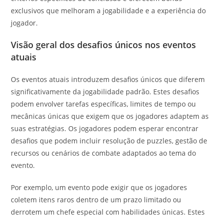
exclusivos que melhoram a jogabilidade e a experiência do
jogador.
Visão geral dos desafios únicos nos eventos
atuais
Os eventos atuais introduzem desafios únicos que diferem
significativamente da jogabilidade padrão. Estes desafios
podem envolver tarefas específicas, limites de tempo ou
mecânicas únicas que exigem que os jogadores adaptem as
suas estratégias. Os jogadores podem esperar encontrar
desafios que podem incluir resolução de puzzles, gestão de
recursos ou cenários de combate adaptados ao tema do
evento.
Por exemplo, um evento pode exigir que os jogadores
coletem itens raros dentro de um prazo limitado ou
derrotem um chefe especial com habilidades únicas. Estes