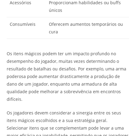
Acessórios
Proporcionam habilidades ou buffs
únicos
Consumíveis
Oferecem aumentos temporários ou
cura
Os itens mágicos podem ter um impacto profundo no
desempenho do jogador, muitas vezes determinando o
resultado de batalhas ou desafios. Por exemplo, uma arma
poderosa pode aumentar drasticamente a produção de
dano de um jogador, enquanto uma armadura de alta
qualidade pode melhorar a sobrevivência em encontros
difíceis.
Os jogadores devem considerar a sinergia entre os seus
itens mágicos escolhidos e a sua estratégia geral.
Selecionar itens que se complementam pode levar a uma
maior eficácia na jogabilidade, permitindo que os jogadores