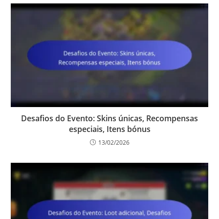
Desafios do Evento: Skins únicas, Recompensas
especiais, Itens bónus
13/02/2026