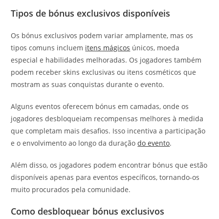
Tipos de bónus exclusivos disponíveis
Os bónus exclusivos podem variar amplamente, mas os
tipos comuns incluem
itens mágicos
únicos, moeda
especial e habilidades melhoradas. Os jogadores também
podem receber skins exclusivas ou itens cosméticos que
mostram as suas conquistas durante o evento.
Alguns eventos oferecem bónus em camadas, onde os
jogadores desbloqueiam recompensas melhores à medida
que completam mais desafios. Isso incentiva a participação
e o envolvimento ao longo da duração
do evento
.
Além disso, os jogadores podem encontrar bónus que estão
disponíveis apenas para eventos específicos, tornando-os
muito procurados pela comunidade.
Como desbloquear bónus exclusivos