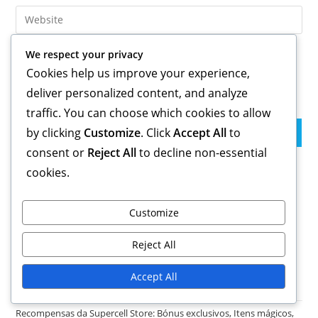
email
Enter
to
address
your
comment
to
website
We respect your privacy
comment
URL
Cookies help us improve your experience,
Save my name, email, and website in this browser for the
(optional)
deliver personalized content, and analyze
next time I comment.
traffic. You can choose which cookies to allow
by clicking
Customize
. Click
Accept All
to
consent or
Reject All
to decline non-essential
cookies.
Links
Todo o conteúdo
Customize
Contate-nos
Quem somos
Reject All
Accept All
Publicações Recentes
Recompensas da Supercell Store: Bónus exclusivos, Itens mágicos,