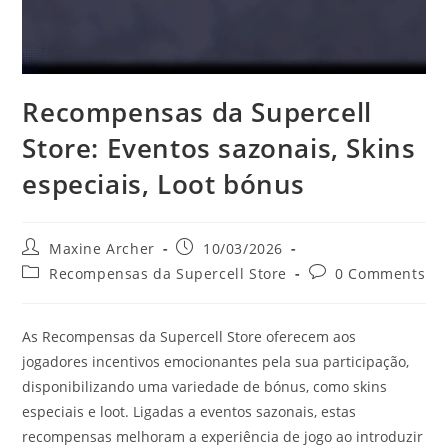
Recompensas da Supercell
Store: Eventos sazonais, Skins
especiais, Loot bónus
Post
Post
Maxine Archer
10/03/2026
author:
published:
Post
Post
Recompensas da Supercell Store
0 Comments
category:
comments:
As Recompensas da Supercell Store oferecem aos
jogadores incentivos emocionantes pela sua participação,
disponibilizando uma variedade de bónus, como skins
especiais e loot. Ligadas a eventos sazonais, estas
recompensas melhoram a experiência de jogo ao introduzir