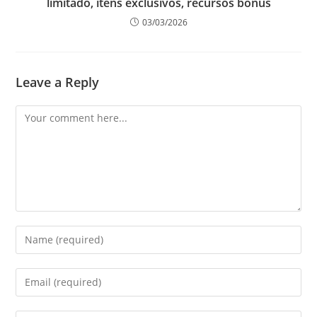
limitado, itens exclusivos, recursos bónus
03/03/2026
Leave a Reply
Comment
Enter
your
name
Enter
or
your
username
email