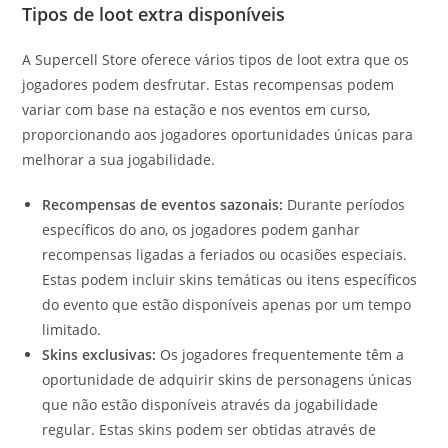
Tipos de loot extra disponíveis
A Supercell Store oferece vários tipos de loot extra que os
jogadores podem desfrutar. Estas recompensas podem
variar com base na estação e nos eventos em curso,
proporcionando aos jogadores oportunidades únicas para
melhorar a sua jogabilidade.
Recompensas de eventos sazonais:
Durante períodos
específicos do ano, os jogadores podem ganhar
recompensas ligadas a feriados ou ocasiões especiais.
Estas podem incluir skins temáticas ou itens específicos
do evento que estão disponíveis apenas por um tempo
limitado.
Skins exclusivas:
Os jogadores frequentemente têm a
oportunidade de adquirir skins de personagens únicas
que não estão disponíveis através da jogabilidade
regular. Estas skins podem ser obtidas através de