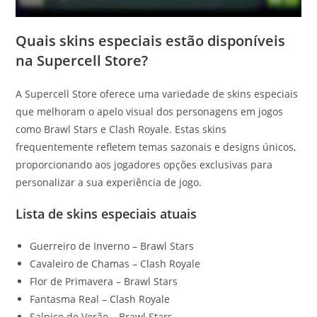
Quais skins especiais estão disponíveis
na Supercell Store?
A Supercell Store oferece uma variedade de skins especiais
que melhoram o apelo visual dos personagens em jogos
como Brawl Stars e Clash Royale. Estas skins
frequentemente refletem temas sazonais e designs únicos,
proporcionando aos jogadores opções exclusivas para
personalizar a sua experiência de jogo.
Lista de skins especiais atuais
Guerreiro de Inverno – Brawl Stars
Cavaleiro de Chamas – Clash Royale
Flor de Primavera – Brawl Stars
Fantasma Real – Clash Royale
Salpico de Verão – Brawl Stars