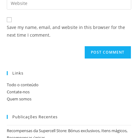
Enter
to
address
your
comment
to
website
comment
URL
Save my name, email, and website in this browser for the
(optional)
next time I comment.
Links
Todo o conteúdo
Contate-nos
Quem somos
Publicações Recentes
Recompensas da Supercell Store: Bónus exclusivos, Itens mágicos,
Recompensas únicas