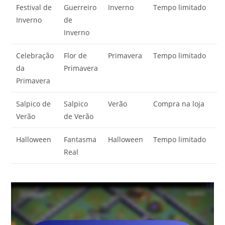
Festival de
Guerreiro
Inverno
Tempo limitado
Inverno
de
Inverno
Celebração
Flor de
Primavera
Tempo limitado
da
Primavera
Primavera
Salpico de
Salpico
Verão
Compra na loja
Verão
de Verão
Halloween
Fantasma
Halloween
Tempo limitado
Real