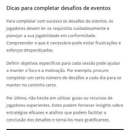
Dicas para completar desafios de eventos
Para completar com sucesso os desafios de eventos, os
jogadores devem ler os requisitos cuidadosamente e
planejar a sua jogabilidade em conformidade.
Compreender o que é necessário pode evitar frustrações e
esforços desperdiçados.
Definir objetivos específicos para cada sessão pode ajudar
a manter o foco e a motivação. Por exemplo, procure
completar um certo número de desafios a cada dia para se
manter no caminho certo.
Por último, não hesite em utilizar guias ou recursos de
jogadores experientes. Estes podem fornecer insights sobre
estratégias eficazes e atalhos que podem facilitar a
conclusão dos desafios e torná-los mais gratificantes.