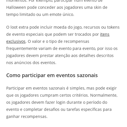
momentos. Por exemplo, participar num evento de
Halloween pode conceder aos jogadores uma skin de
tempo limitado ou um emote único.
O loot extra pode incluir moeda do jogo, recursos ou tokens
de evento especiais que podem ser trocados por
itens
exclusivos
. O valor e o tipo de recompensas
frequentemente variam de evento para evento, por isso os
jogadores devem prestar atenção aos detalhes descritos
nos anúncios dos eventos.
Como participar em eventos sazonais
Participar em eventos sazonais é simples, mas pode exigir
que os jogadores cumpram certos critérios. Normalmente,
os jogadores devem fazer login durante o período do
evento e completar desafios ou tarefas específicas para
ganhar recompensas.