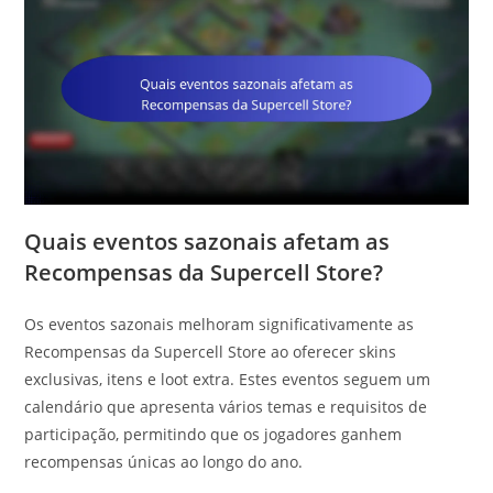
Quais eventos sazonais afetam as
Recompensas da Supercell Store?
Os eventos sazonais melhoram significativamente as
Recompensas da Supercell Store ao oferecer skins
exclusivas, itens e loot extra. Estes eventos seguem um
calendário que apresenta vários temas e requisitos de
participação, permitindo que os jogadores ganhem
recompensas únicas ao longo do ano.