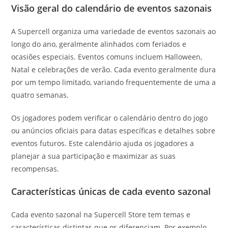
Visão geral do calendário de eventos sazonais
A Supercell organiza uma variedade de eventos sazonais ao
longo do ano, geralmente alinhados com feriados e
ocasiões especiais. Eventos comuns incluem Halloween,
Natal e celebrações de verão. Cada evento geralmente dura
por um tempo limitado, variando frequentemente de uma a
quatro semanas.
Os jogadores podem verificar o calendário dentro do jogo
ou anúncios oficiais para datas específicas e detalhes sobre
eventos futuros. Este calendário ajuda os jogadores a
planejar a sua participação e maximizar as suas
recompensas.
Características únicas de cada evento sazonal
Cada evento sazonal na Supercell Store tem temas e
características distintas que os diferenciam. Por exemplo,